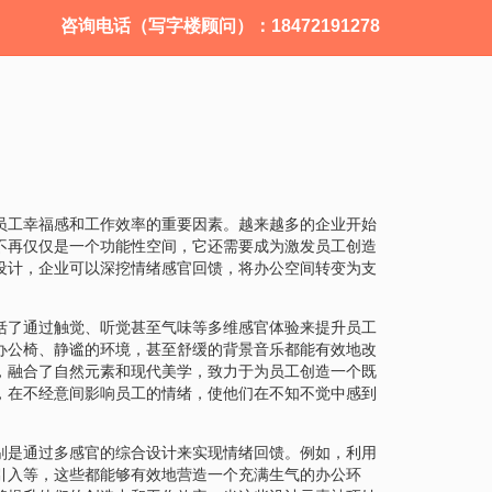
咨询电话（写字楼顾问）：18472191278
员工幸福感和工作效率的重要因素。越来越多的企业开始
不再仅仅是一个功能性空间，它还需要成为激发员工创造
设计，企业可以深挖情绪感官回馈，将办公空间转变为支
括了通过触觉、听觉甚至气味等多维感官体验来提升员工
办公椅、静谧的环境，甚至舒缓的背景音乐都能有效地改
，融合了自然元素和现代美学，致力于为员工创造一个既
，在不经意间影响员工的情绪，使他们在不知不觉中感到
别是通过多感官的综合设计来实现情绪回馈。例如，利用
引入等，这些都能够有效地营造一个充满生气的办公环