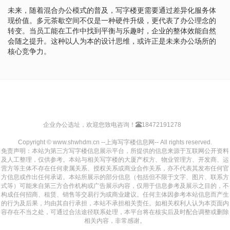
未来，随着混合办公模式的普及，写字楼更需要通过差异化服务体
现价值。多元茶歇空间不仅是一种硬件升级，更代表了办公理念的
转变。当员工能在工作中找到平衡与乐趣时，企业的整体效能自然
会随之提升。这种以人为本的设计思维，或许正是未来办公场所的
核心竞争力。
企业办公选址，欢迎您致电咨询！
18472191278
Copyright © www.shwhdm.cn --上海写字楼信息网-- All rights reserved.
免责声明：本站为第三方写字楼信息展示平台，所提供的信息来源于互联网公开资料
及人工整理，仅供参考。本站与相关写字楼的大厦产权方、物业管理方、开发商、运
营方等主体不存在任何隶属关系、授权关系或商业合作关系，亦不代表其发布任何官
方信息或作出任何承诺。本站所展示的部分信息（包括但不限于文字、图片、联系方
式等）可能来自第三方合作机构或广告展示内容，仅用于信息参考及展示之目的，不
构成任何招商、租赁、销售等交易行为或商业建议。任何主体因参考本站信息而产生
的行为及后果，均由其自行承担，本站不承担相关责任。如相关权利人认为本页面内
容存在不当之处，可通过合法途径联系处理，本平台将在核实后及时配合调整或删除
相关内容，非常感谢。