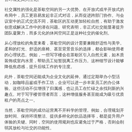
社交属性的强化是茶歇空间的另一大优势。在开放式或半开放式的
布局中，员工更容易发起非正式对话，从而促进跨部门协作。与会
议室中的正式交流不同，茶歇区的互动更加轻松自然，有助于激发
创意或解决工作中的潜在问题。研究表明，非正式社交能显著提升
团队凝聚力，而多元化的休闲空间正是这种社交的催化剂。
从心理放松的角度来看，茶歇空间的设计需要兼顾舒适性与美学。
柔和的灯光、舒适的座椅、甚至背景音乐的选择，都会影响使用者
的心理状态。例如，一些写字楼会在茶歇区引入自然元素，如木质
装饰或室内水景，帮助员工短暂脱离工作压力。这种细节设计能够
降低焦虑感，提升后续工作的专注度。
此外，茶歇空间还能成为企业文化的延伸。通过定期举办小型活
动，如咖啡品鉴或手作工坊，企业可以进一步丰富员工的办公体
验。这些活动不仅增强了归属感，也让员工在忙碌之余找到新的兴
趣点。对于写字楼管理者而言，这种增值服务甚至能成为吸引优质
租户的亮点之一。
当然，茶歇空间的成功运营离不开科学的管理。例如，合理规划开
放时间、保持环境整洁、提供多样化的饮品选择等，都是提升用户
体验的关键。同时，空间的使用规则也应避免过于严格，否则会削
弱其放松与社交的功能性。