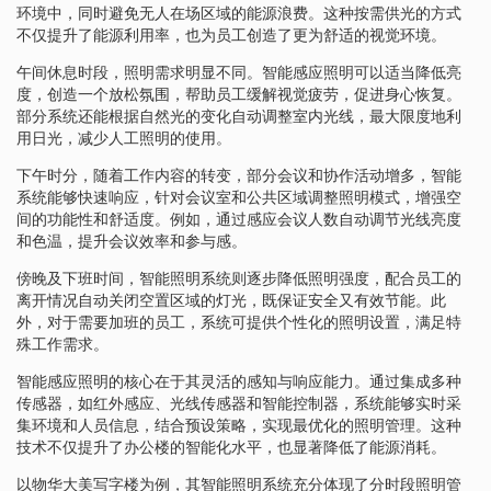
环境中，同时避免无人在场区域的能源浪费。这种按需供光的方式
不仅提升了能源利用率，也为员工创造了更为舒适的视觉环境。
午间休息时段，照明需求明显不同。智能感应照明可以适当降低亮
度，创造一个放松氛围，帮助员工缓解视觉疲劳，促进身心恢复。
部分系统还能根据自然光的变化自动调整室内光线，最大限度地利
用日光，减少人工照明的使用。
下午时分，随着工作内容的转变，部分会议和协作活动增多，智能
系统能够快速响应，针对会议室和公共区域调整照明模式，增强空
间的功能性和舒适度。例如，通过感应会议人数自动调节光线亮度
和色温，提升会议效率和参与感。
傍晚及下班时间，智能照明系统则逐步降低照明强度，配合员工的
离开情况自动关闭空置区域的灯光，既保证安全又有效节能。此
外，对于需要加班的员工，系统可提供个性化的照明设置，满足特
殊工作需求。
智能感应照明的核心在于其灵活的感知与响应能力。通过集成多种
传感器，如红外感应、光线传感器和智能控制器，系统能够实时采
集环境和人员信息，结合预设策略，实现最优化的照明管理。这种
技术不仅提升了办公楼的智能化水平，也显著降低了能源消耗。
以物华大美写字楼为例，其智能照明系统充分体现了分时段照明管