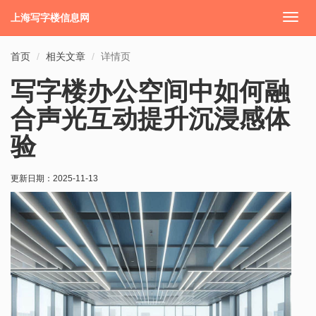
上海写字楼信息网
切
换
导
首页
相关文章
详情页
航
写字楼办公空间中如何融
合声光互动提升沉浸感体
验
更新日期：
2025-11-13