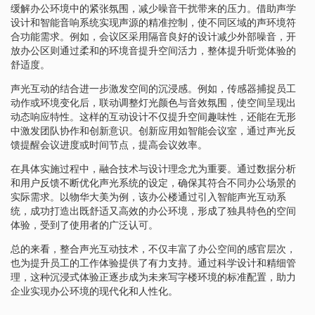
缓解办公环境中的紧张氛围，减少噪音干扰带来的压力。借助声学
设计和智能音响系统实现声源的精准控制，使不同区域的声环境符
合功能需求。例如，会议区采用隔音良好的设计减少外部噪音，开
放办公区则通过柔和的环境音提升空间活力，整体提升听觉体验的
舒适度。
声光互动的结合进一步激发空间的沉浸感。例如，传感器捕捉员工
动作或环境变化后，联动调整灯光颜色与音效氛围，使空间呈现出
动态响应特性。这样的互动设计不仅提升空间趣味性，还能在无形
中激发团队协作和创新意识。创新应用如智能会议室，通过声光反
馈提醒会议进度或时间节点，提高会议效率。
在具体实施过程中，融合技术与设计理念尤为重要。通过数据分析
和用户反馈不断优化声光系统的设定，确保其符合不同办公场景的
实际需求。以物华大美为例，该办公楼通过引入智能声光互动系
统，成功打造出既舒适又高效的办公环境，形成了独具特色的空间
体验，受到了使用者的广泛认可。
总的来看，整合声光互动技术，不仅丰富了办公空间的感官层次，
也为提升员工的工作体验提供了有力支持。通过科学设计和精细管
理，这种沉浸式体验正逐步成为未来写字楼环境的标准配置，助力
企业实现办公环境的现代化和人性化。