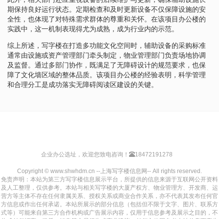
期保持良好运行状态。定期检查和及时更新设备不仅保障设施的安
全性，也体现了对特殊需求群体的尊重和关怀。在该项目办公楼的
实践中，这一机制表现得尤为成熟，成为行业内的示范。
综上所述，写字楼在打造多功能文化空间时，辅助设备的采购标准
通常由设施或资产管理部门牵头制定，物业管理部门负责场地协调
及监督。通过多部门协作，既满足了无障碍设计的规范要求，也保
障了文化墙区域的整体品质。该项目办公楼的经验表明，科学管理
和合理分工是成功落实无障碍阅读区建设的关键。
企业办公选址，欢迎您致电咨询！
18472191278
Copyright © www.shwhdm.cn --上海写字楼信息网-- All rights reserved.
免责声明：本站为第三方写字楼信息展示平台，所提供的信息来源于互联网公开资料
及人工整理，仅供参考。本站与相关写字楼的大厦产权方、物业管理方、开发商、运
营方等主体不存在任何隶属关系、授权关系或商业合作关系，亦不代表其发布任何官
方信息或作出任何承诺。本站所展示的部分信息（包括但不限于文字、图片、联系方
式等）可能来自第三方合作机构或广告展示内容，仅用于信息参考及展示之目的，不